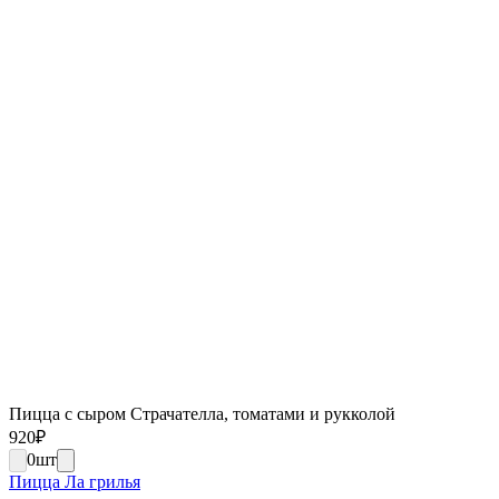
Пицца с сыром Страчателла, томатами и рукколой
920
₽
0
шт
Пицца Ла грилья