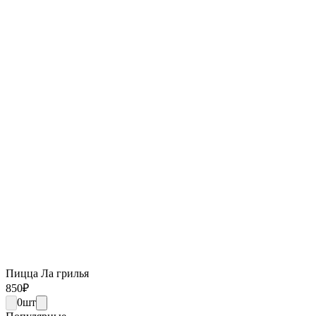
Пицца Ла грилья
850
₽
0
шт