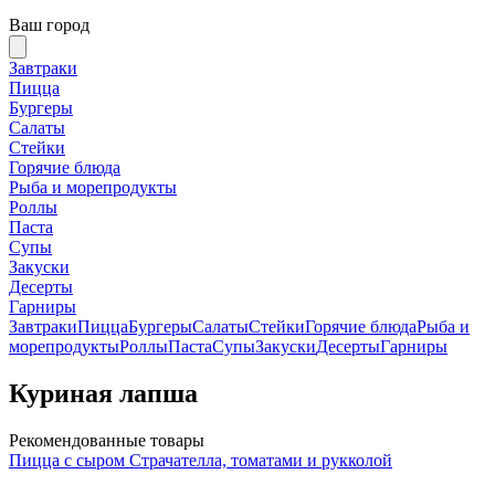
Ваш город
Завтраки
Пицца
Бургеры
Салаты
Стейки
Горячие блюда
Рыба и морепродукты
Роллы
Паста
Супы
Закуски
Десерты
Гарниры
Завтраки
Пицца
Бургеры
Салаты
Стейки
Горячие блюда
Рыба и
морепродукты
Роллы
Паста
Супы
Закуски
Десерты
Гарниры
Куриная лапша
Рекомендованные товары
Пицца с сыром Страчателла, томатами и рукколой