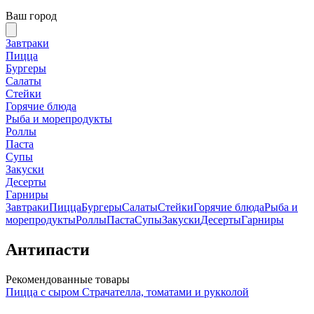
Ваш город
Завтраки
Пицца
Бургеры
Салаты
Стейки
Горячие блюда
Рыба и морепродукты
Роллы
Паста
Супы
Закуски
Десерты
Гарниры
Завтраки
Пицца
Бургеры
Салаты
Стейки
Горячие блюда
Рыба и
морепродукты
Роллы
Паста
Супы
Закуски
Десерты
Гарниры
Антипасти
Рекомендованные товары
Пицца с сыром Страчателла, томатами и рукколой