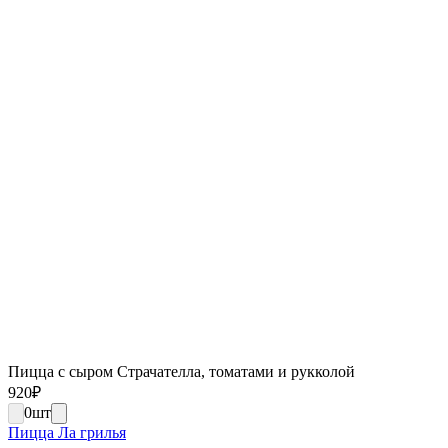
Пицца с сыром Страчателла, томатами и рукколой
920
₽
0
шт
Пицца Ла грилья