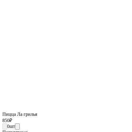
Пицца Ла грилья
850
₽
0
шт