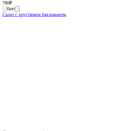
780
₽
0
шт
Салат с хрустящим баклажаном