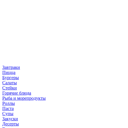
Завтраки
Пицца
Бургеры
Салаты
Стейки
Горячие блюда
Рыба и морепродукты
Роллы
Паста
Супы
Закуски
Десерты