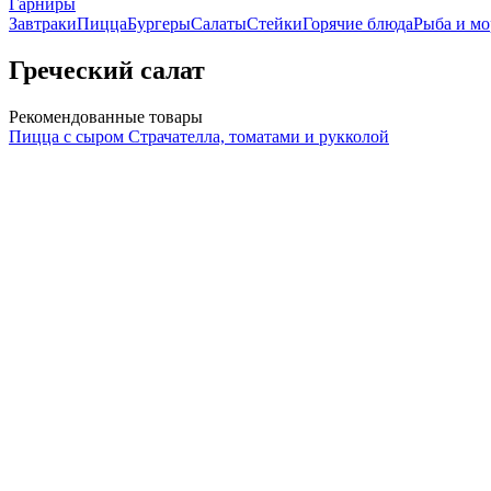
Гарниры
Завтраки
Пицца
Бургеры
Салаты
Стейки
Горячие блюда
Рыба и м
Греческий салат
Рекомендованные товары
Пицца с сыром Страчателла, томатами и рукколой