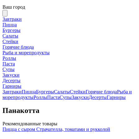
Ваш город
Завтраки
Пицца
Бургеры
Салаты
Стейки
Горячие блюда
Рыба и морепродукты
Роллы
Паста
Супы
Закуски
Десерты
Гарниры
Завтраки
Пицца
Бургеры
Салаты
Стейки
Горячие блюда
Рыба и
морепродукты
Роллы
Паста
Супы
Закуски
Десерты
Гарниры
Панакотта
Рекомендованные товары
Пицца с сыром Страчателла, томатами и рукколой