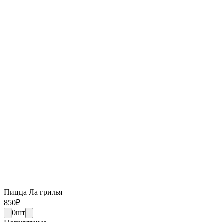
Пицца Ла грилья
850
₽
0
шт