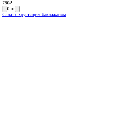
780
₽
0
шт
Салат с хрустящим баклажаном