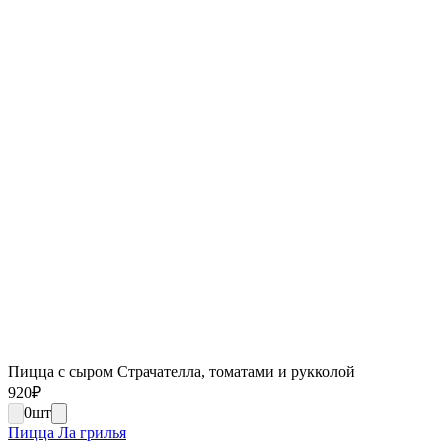
Пицца с сыром Страчателла, томатами и рукколой
920
₽
0
шт
Пицца Ла грилья