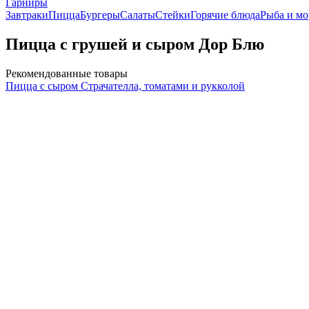
Гарниры
Завтраки
Пицца
Бургеры
Салаты
Стейки
Горячие блюда
Рыба и м
Пицца с грушей и сыром Дор Блю
Рекомендованные товары
Пицца с сыром Страчателла, томатами и рукколой