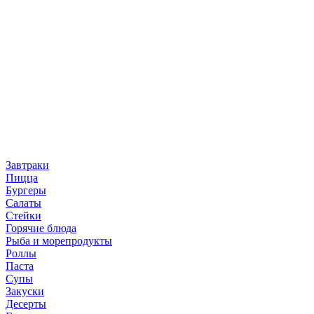
Завтраки
Пицца
Бургеры
Салаты
Стейки
Горячие блюда
Рыба и морепродукты
Роллы
Паста
Супы
Закуски
Десерты