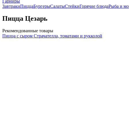
Гарниры
Завтраки
Пицца
Бургеры
Салаты
Стейки
Горячие блюда
Рыба и м
Пицца Цезарь
Рекомендованные товары
Пицца с сыром Страчателла, томатами и рукколой