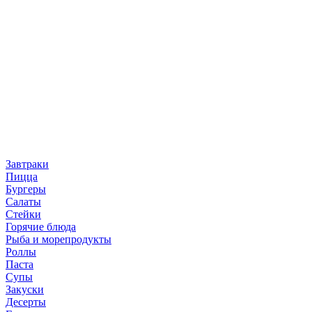
Завтраки
Пицца
Бургеры
Салаты
Стейки
Горячие блюда
Рыба и морепродукты
Роллы
Паста
Супы
Закуски
Десерты