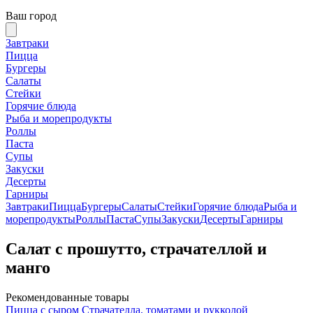
Ваш город
Завтраки
Пицца
Бургеры
Салаты
Стейки
Горячие блюда
Рыба и морепродукты
Роллы
Паста
Супы
Закуски
Десерты
Гарниры
Завтраки
Пицца
Бургеры
Салаты
Стейки
Горячие блюда
Рыба и
морепродукты
Роллы
Паста
Супы
Закуски
Десерты
Гарниры
Салат с прошутто, страчателлой и
манго
Рекомендованные товары
Пицца с сыром Страчателла, томатами и рукколой