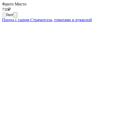
Фрито Мисто
710
₽
0
шт
Пицца с сыром Страчателла, томатами и рукколой