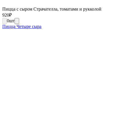
Пицца с сыром Страчателла, томатами и рукколой
920
₽
0
шт
Пицца Четыре сыра