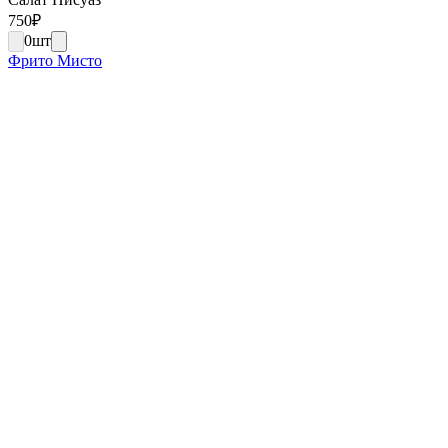
750
₽
0
шт
Фрито Мисто