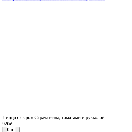
Пицца с сыром Страчателла, томатами и рукколой
920
₽
0
шт