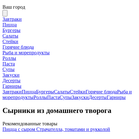
Ваш город
Завтраки
Пицца
Бургеры
Салаты
Стейки
Горячие блюда
Рыба и морепродукты
Роллы
Паста
Супы
Закуски
Десерты
Гарниры
Завтраки
Пицца
Бургеры
Салаты
Стейки
Горячие блюда
Рыба и
морепродукты
Роллы
Паста
Супы
Закуски
Десерты
Гарниры
Сырники из домашнего творога
Рекомендованные товары
Пицца с сыром Страчателла, томатами и рукколой