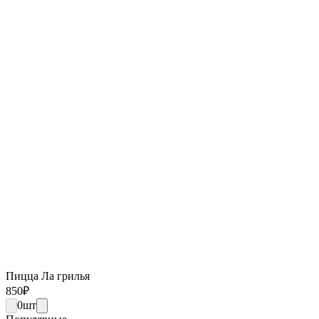
Пицца Ла грилья
850
₽
0
шт