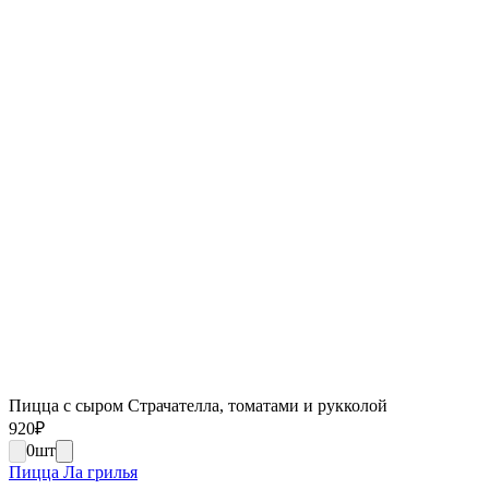
Пицца с сыром Страчателла, томатами и рукколой
920
₽
0
шт
Пицца Ла грилья