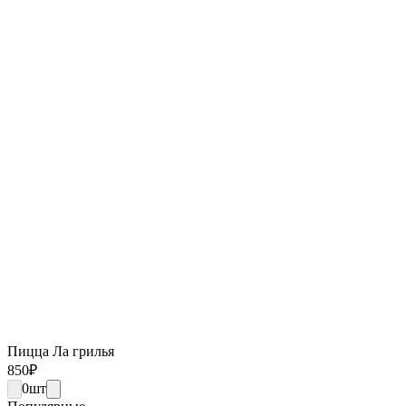
Пицца Ла грилья
850
₽
0
шт