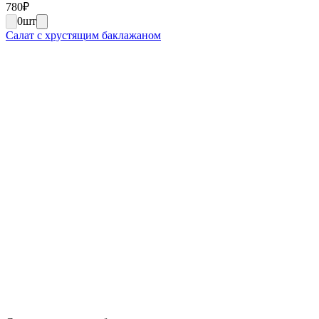
780
₽
0
шт
Салат с хрустящим баклажаном