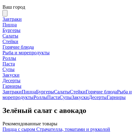
Ваш город
Завтраки
Пицца
Бургеры
Салаты
Стейки
Горячие блюда
Рыба и морепродукты
Роллы
Паста
Супы
Закуски
Десерты
Гарниры
Завтраки
Пицца
Бургеры
Салаты
Стейки
Горячие блюда
Рыба и
морепродукты
Роллы
Паста
Супы
Закуски
Десерты
Гарниры
Зелёный салат с авокадо
Рекомендованные товары
Пицца с сыром Страчателла, томатами и рукколой