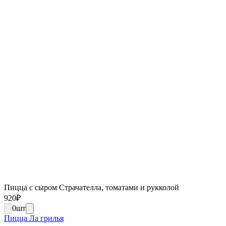
Пицца с сыром Страчателла, томатами и рукколой
920
₽
0
шт
Пицца Ла грилья