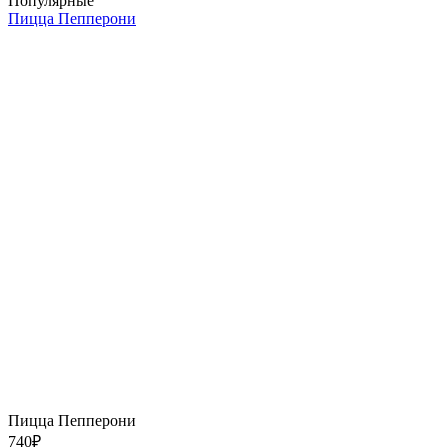
Популярные
Пицца Пепперони
Пицца Пепперони
740
₽