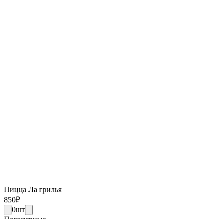
Пицца Ла грилья
850
₽
0
шт