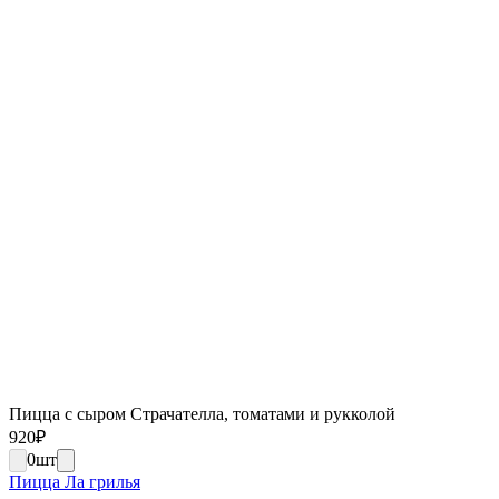
Пицца с сыром Страчателла, томатами и рукколой
920
₽
0
шт
Пицца Ла грилья