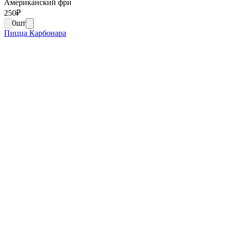
Американский фри
250
₽
0
шт
Пицца Карбонара