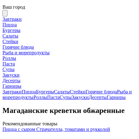
Ваш город
Завтраки
Пицца
Бургеры
Салаты
Стейки
Горячие блюда
Рыба и морепродукты
Роллы
Паста
Супы
Закуски
Десерты
Гарниры
Завтраки
Пицца
Бургеры
Салаты
Стейки
Горячие блюда
Рыба и
морепродукты
Роллы
Паста
Супы
Закуски
Десерты
Гарниры
Магаданские креветки обжаренные
Рекомендованные товары
Пицца с сыром Страчателла, томатами и рукколой