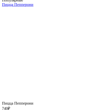
Популярные
Пицца Пепперони
Пицца Пепперони
740
₽