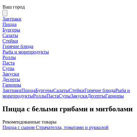
Ваш город
Завтраки
Пицца
Бургеры
Салаты
Стейки
Горячие блюда
Рыба и морепродукты
Роллы
Паста
Супы
Закуски
Десерты
Гарниры
Завтраки
Пицца
Бургеры
Салаты
Стейки
Горячие блюда
Рыба и
морепродукты
Роллы
Паста
Супы
Закуски
Десерты
Гарниры
Пицца с белыми грибами и митболами
Рекомендованные товары
Пицца с сыром Страчателла, томатами и рукколой