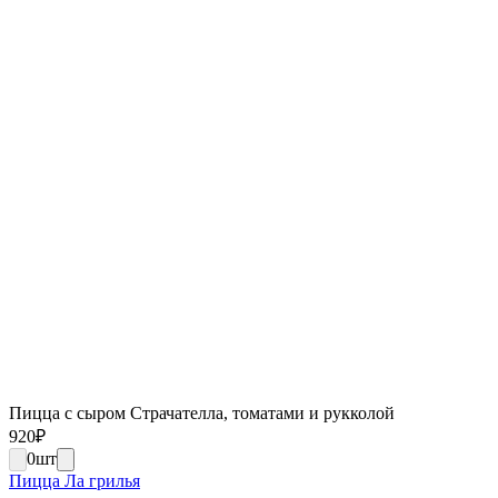
Пицца с сыром Страчателла, томатами и рукколой
920
₽
0
шт
Пицца Ла грилья