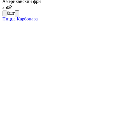
Американский фри
250
₽
0
шт
Пицца Карбонара