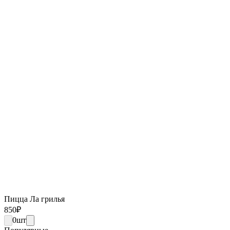
Пицца Ла грилья
850
₽
0
шт