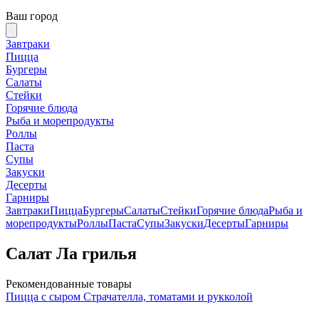
Ваш город
Завтраки
Пицца
Бургеры
Салаты
Стейки
Горячие блюда
Рыба и морепродукты
Роллы
Паста
Супы
Закуски
Десерты
Гарниры
Завтраки
Пицца
Бургеры
Салаты
Стейки
Горячие блюда
Рыба и
морепродукты
Роллы
Паста
Супы
Закуски
Десерты
Гарниры
Салат Ла грилья
Рекомендованные товары
Пицца с сыром Страчателла, томатами и рукколой