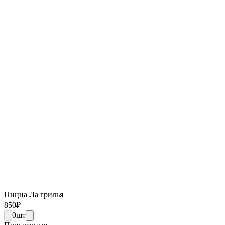
Пицца Ла грилья
850
₽
0
шт