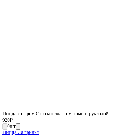
Пицца с сыром Страчателла, томатами и рукколой
920
₽
0
шт
Пицца Ла грилья