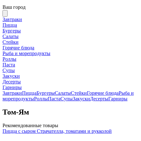
Ваш город
Завтраки
Пицца
Бургеры
Салаты
Стейки
Горячие блюда
Рыба и морепродукты
Роллы
Паста
Супы
Закуски
Десерты
Гарниры
Завтраки
Пицца
Бургеры
Салаты
Стейки
Горячие блюда
Рыба и
морепродукты
Роллы
Паста
Супы
Закуски
Десерты
Гарниры
Том-Ям
Рекомендованные товары
Пицца с сыром Страчателла, томатами и рукколой