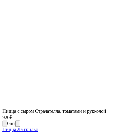
Пицца с сыром Страчателла, томатами и рукколой
920
₽
0
шт
Пицца Ла грилья