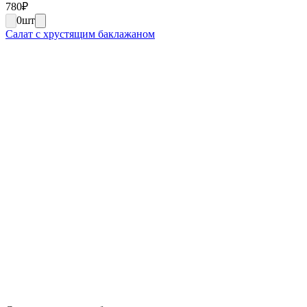
780
₽
0
шт
Салат с хрустящим баклажаном