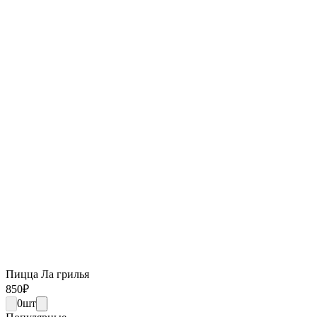
Пицца Ла грилья
850
₽
0
шт